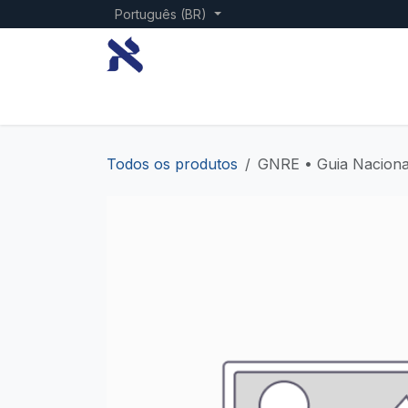
Pular para o conteúdo
Português (BR)
Blog
Todos os produtos
GNRE • Guia Nacional