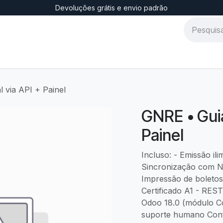
Devoluções grátis e envio padrão
 via API + Painel
GNRE • Guia
Painel
Incluso: - Emissão il
Sincronização com N
Impressão de boletos
Certificado A1 - RES
Odoo 18.0 (módulo Co
suporte humano Confi