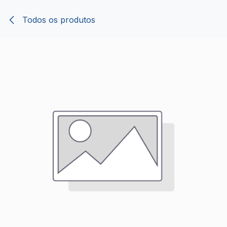
Pular para o conteúdo
Todos os produtos