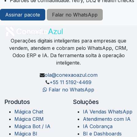
Padrões de confiabilidade: retry, DLQ e health checks
Assinar pacote
Falar no WhatsApp
Operações digitais inteligentes para empresas que
vendem, atendem e cobram pelo WhatsApp, CRM,
Odoo ERP e IA. Da ferramenta solta à operação
inteligente.
ola@conexaoazul.com
+55 11 5192-4469
Falar no WhatsApp
Produtos
Soluções
Mágica Chat
IA Vendas WhatsApp
Mágica CRM
Atendimento com IA
Mágica Bot / IA
IA Cobrança
Mágica BI
BI e Dashboards