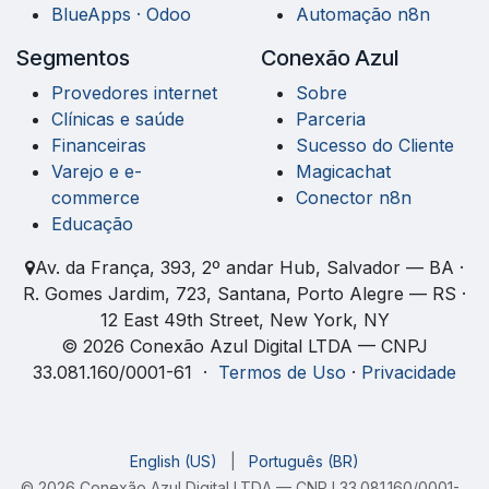
BlueApps · Odoo
Automação n8n
Segmentos
Conexão Azul
Provedores internet
Sobre
Clínicas e saúde
Parceria
Financeiras
Sucesso do Cliente
Varejo e e-
Magicachat
commerce
Conector n8n
Educação
Av. da França, 393, 2º andar Hub, Salvador — BA ·
R. Gomes Jardim, 723, Santana, Porto Alegre — RS ·
12 East 49th Street, New York, NY
© 2026 Conexão Azul Digital LTDA — CNPJ
33.081.160/0001-61 ·
Termos de Uso
·
Privacidade
English (US)
|
Português (BR)
© 2026 Conexão Azul Digital LTDA — CNPJ 33.081.160/0001-